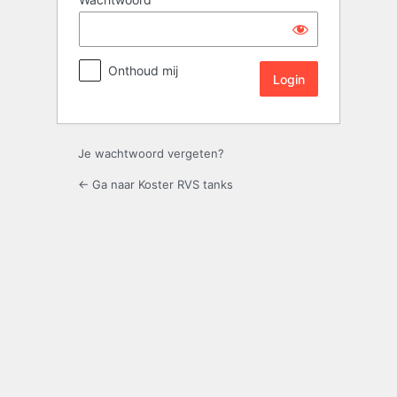
Login
Onthoud mij
Je wachtwoord vergeten?
← Ga naar Koster RVS tanks